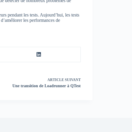
t de détecter de nombreux problèmes de
rs pendant les tests. Aujourd’hui, les tests
et d’améliorer les performances de
ARTICLE
SUIVANT
Une transition de Loadrunner à QTest