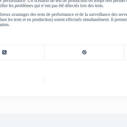
 de performance. Un scénario de test de production en temps réel perme
ier les problèmes qui n’ont pas été détectés lors des tests.
reux avantages des tests de performance et de la surveillance des serveu
endant les tests et en production) soient effectués simultanément. Il perm
ation.