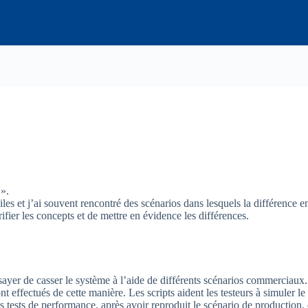
 ».
s et j’ai souvent rencontré des scénarios dans lesquels la différence entr
ifier les concepts et de mettre en évidence les différences.
ssayer de casser le système à l’aide de différents scénarios commerciaux
ont effectués de cette manière. Les scripts aident les testeurs à simuler l
 des tests de performance, après avoir reproduit le scénario de product