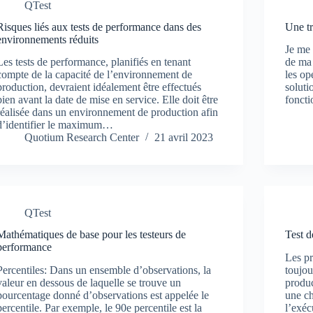
QTest
Risques liés aux tests de performance dans des
Une t
environnements réduits
Je me 
Les tests de performance, planifiés en tenant
de ma 
compte de la capacité de l’environnement de
les op
production, devraient idéalement être effectués
soluti
bien avant la date de mise en service. Elle doit être
foncti
réalisée dans un environnement de production afin
d’identifier le maximum…
Quotium Research Center
21 avril 2023
QTest
Mathématiques de base pour les testeurs de
Test d
performance
Les pr
Percentiles: Dans un ensemble d’observations, la
toujou
valeur en dessous de laquelle se trouve un
produc
pourcentage donné d’observations est appelée le
une c
percentile. Par exemple, le 90e percentile est la
l’exéc