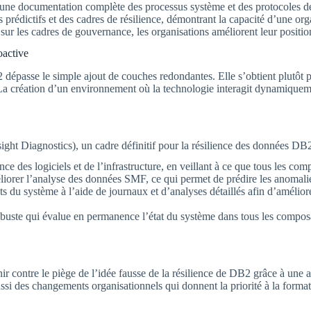
ir une documentation complète des processus système et des protocoles d
prédictifs et des cadres de résilience, démontrant la capacité d’une org
 sur les cadres de gouvernance, les organisations améliorent leur positi
oactive
dépasse le simple ajout de couches redondantes. Elle s’obtient plutôt p
es. La création d’un environnement où la technologie interagit dynamiquem
ht Diagnostics), un cadre définitif pour la résilience des données DB2
ce des logiciels et de l’infrastructure, en veillant à ce que tous les co
liorer l’analyse des données SMF, ce qui permet de prédire les anomalie
u système à l’aide de journaux et d’analyses détaillés afin d’améliore
uste qui évalue en permanence l’état du système dans tous les composan
 contre le piège de l’idée fausse de la résilience de DB2 grâce à une 
si des changements organisationnels qui donnent la priorité à la format