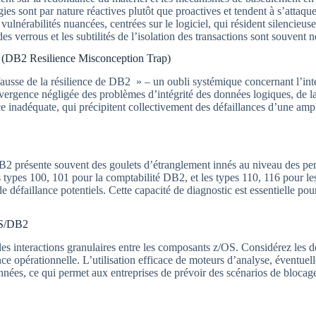
ies sont par nature réactives plutôt que proactives et tendent à s’atta
 vulnérabilités nuancées, centrées sur le logiciel, qui résident silenci
s verrous et les subtilités de l’isolation des transactions sont souvent n
 » (DB2 Resilience Misconception Trap)
ausse de la résilience de DB2 » – un oubli systémique concernant l’inter
onvergence négligée des problèmes d’intégrité des données logiques, de la
e inadéquate, qui précipitent collectivement des défaillances d’une ampl
2 présente souvent des goulets d’étranglement innés au niveau des perf
 types 100, 101 pour la comptabilité DB2, et les types 110, 116 pour les
défaillance potentiels. Cette capacité de diagnostic est essentielle pour 
MS/DB2
ns les interactions granulaires entre les composants z/OS. Considérez 
ce opérationnelle. L’utilisation efficace de moteurs d’analyse, éventuel
nnées, ce qui permet aux entreprises de prévoir des scénarios de blocage