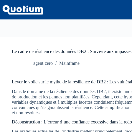
Passer
au
contenu
Le cadre de résilience des données DB2 : Survivre aux impasses
agent-zero
Mainframe
Lever le voile sur le mythe de la résilience de DB2 : Les vulnéra
Dans le domaine de la résilience des données DB2, il existe une 
de production et les pannes non planifiées. Cependant, cette hyp
variables dynamiques et à multiples facettes conduisent fréquem
convaincues qu’ils garantissent la résilience. Cette simplificatio
et non résolues.
Déconstruction : L’erreur d’une confiance excessive dans la redo
Les pratiques actuelles de l’industrie mettent principalement l’a