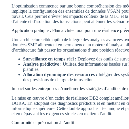
L’optimisation commence par une bonne compréhension des mécan
implique la configuration des ensembles de données VSAM pour ré
travail. Cela permet d’éviter les impacts coûteux de la MLC et la 
d’attente et d’isolation des transactions peut atténuer les scénar
Application pratique : Plan architectural pour une résilience pré
Une architecture cible optimale intègre des analyses avancées ave
données SMF alimentent en permanence un moteur d’analyse pilot
d’architecture fait passer les organisations d’une position réactiv
Surveillance en temps réel :
Déployez des outils de survei
Analyse prédictive :
Utilisez des informations basées sur 
planifiés.
Allocation dynamique des ressources :
Intégrer des syst
des prévisions de charge de transaction.
Impact sur les entreprises : Améliorer les stratégies d’audit et de
La mise en œuvre d’un cadre de résilience DB2 complet améliore 
DORA. En adoptant des diagnostics prédictifs et en mettant en 
informatique supérieure. Cette double approche – technique et proc
et en dépassant les exigences strictes en matière d’audit.
Conformité et préparation à l’audit