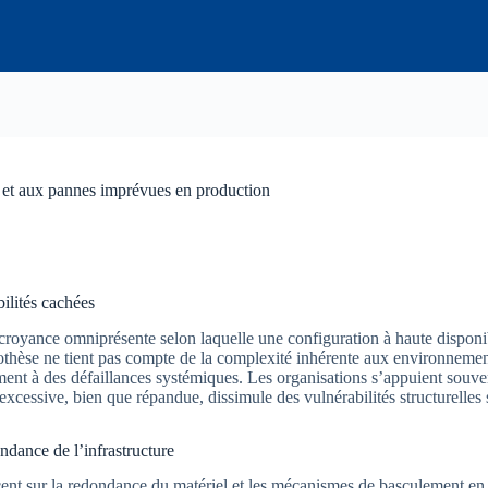
 et aux pannes imprévues en production
bilités cachées
croyance omniprésente selon laquelle une configuration à haute disponibi
othèse ne tient pas compte de la complexité inhérente aux environnemen
ment à des défaillances systémiques. Les organisations s’appuient souve
n excessive, bien que répandue, dissimule des vulnérabilités structurelles
ndance de l’infrastructure
ccent sur la redondance du matériel et les mécanismes de basculement en t