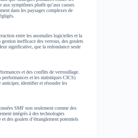
quer aux symptômes plutôt qu’aux causes
eusement dans les paysages complexes de
égligés.
action entre les anomalies logicielles et la
 gestion inefficace des verrous, des goulets
eur significative, que la redondance seule
ormances et des conflits de verrouillage.
 performances et les statistiques CICS)
anticiper, identifier et résoudre les
les données SMF non seulement comme des
lement intégrés à des technologies
 et des goulets d’étranglement potentiels