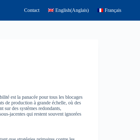
Contact
English
(
Anglais
)
Français
lité est la panacée pour tous les blocages
ts de production à grande échelle, où des
nt sur des systèmes redondants,
 sous-jacentes qui restent souvent ignorées
ant que stratégies primaires contre les