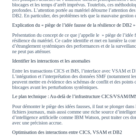
blocages et les temps d’arrêt imprévus. Toutefois, ces méthodolog
profondes. L’attention portée au matériel détourne l’attention des
DB2. En particulier, des problèmes tels que la mauvaise gestion de
Explication du « piège de l’idée fausse de la résilience de DB2
Présentation du concept de ce que j’appelle le » piège de l’idée f
résilience du matériel. Ce cadre identifie et met en lumière la c
d’étranglement systémiques des performances et de la surveillanc
ne peut pas atténuer.
Identifier les interactions et les anomalies
Entre les transactions CICS et IMS, l’interface avec VSAM et DB
L’intégration et l’interprétation des données SMF (notamment les
peuvent mettre en évidence des schémas de conflit et des points de 
blocages avant les perturbations systémiques.
Le plan technique : Au-delà de l’infrastructure CICS/VSAM/I
Pour démonter le piège des idées fausses, il faut se plonger da
fichiers journaux, mais aussi comme une riche source d’intelligen
d’intelligence artificielle comme IBM Watson, peut traiter ces do
avec une précision accrue.
Optimisation des interactions entre CICS, VSAM et DB2