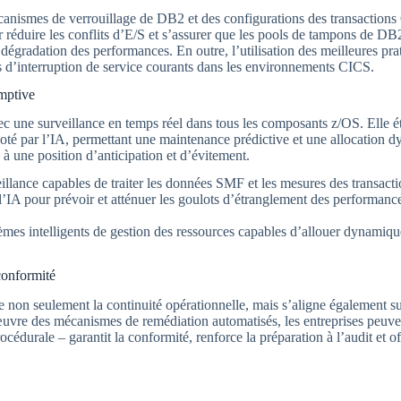
ismes de verrouillage de DB2 et des configurations des transactions 
duire les conflits d’E/S et s’assurer que les pools de tampons de DB2 
dégradation des performances. En outre, l’utilisation des meilleures prat
ios d’interruption de service courants dans les environnements CICS.
emptive
c une surveillance en temps réel dans tous les composants z/OS. Elle éta
é par l’IA, permettant une maintenance prédictive et une allocation 
e à une position d’anticipation et d’évitement.
llance capables de traiter les données SMF et les mesures des transacti
l’IA pour prévoir et atténuer les goulots d’étranglement des performance
èmes intelligents de gestion des ressources capables d’allouer dynamiqu
 conformité
non seulement la continuité opérationnelle, mais s’aligne également su
œuvre des mécanismes de remédiation automatisés, les entreprises peuv
édurale – garantit la conformité, renforce la préparation à l’audit et o